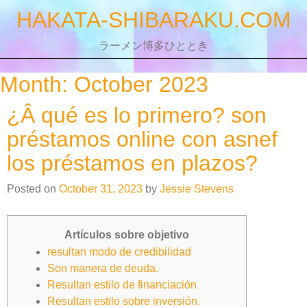
Skip
HAKATA-SHIBARAKU.COM
to
content
ラーメン博多ひととき
Month:
October 2023
¿Â qué es lo primero? son
préstamos online con asnef
los préstamos en plazos?
Posted on
October 31, 2023
by
Jessie Stevens
Artículos sobre objetivo
resultan modo de credibilidad
Son manera de deuda.
Resultan estilo de financiación
Resultan estilo sobre inversión.