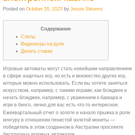
Posted on
October 20, 2023
by
Jessie Stevens
Содержание
Слоты
Видеоигры на руле
Делать ставки
Игровые автоматы могут стать новейшим направлением
в сфере азартных игр, но есть и множество других игр,
которые можно использовать. Если вы хотите заняться
искусством, например, с такими играми, как блэкджек и
начать блэкджек, например, с уважением к баккара и
игре в бинго, лично для вас есть что-то интересное.
Ежеквартальный отчет о золоте и начало прыжка в роли
кенгуру в отношении пенистой золотой монеты —
победитель в этом созданном в Австралии проспекте
бесплатных игровых автоматов.