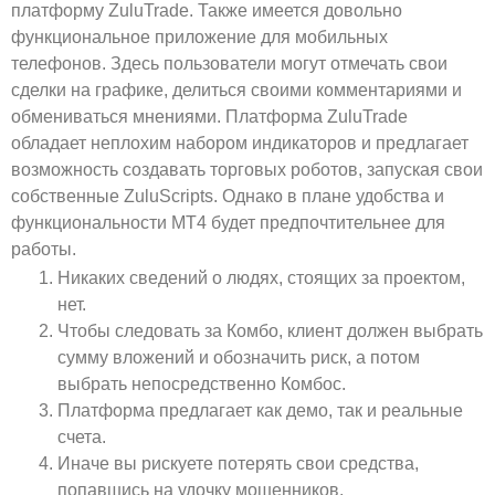
платформу ZuluTrade. Также имеется довольно
функциональное приложение для мобильных
телефонов. Здесь пользователи могут отмечать свои
сделки на графике, делиться своими комментариями и
обмениваться мнениями. Платформа ZuluTrade
обладает неплохим набором индикаторов и предлагает
возможность создавать торговых роботов, запуская свои
собственные ZuluScripts. Однако в плане удобства и
функциональности МТ4 будет предпочтительнее для
работы.
Никаких сведений о людях, стоящих за проектом,
нет.
Чтобы следовать за Комбо, клиент должен выбрать
сумму вложений и обозначить риск, а потом
выбрать непосредственно Комбос.
Платформа предлагает как демо, так и реальные
счета.
Иначе вы рискуете потерять свои средства,
попавшись на удочку мошенников.