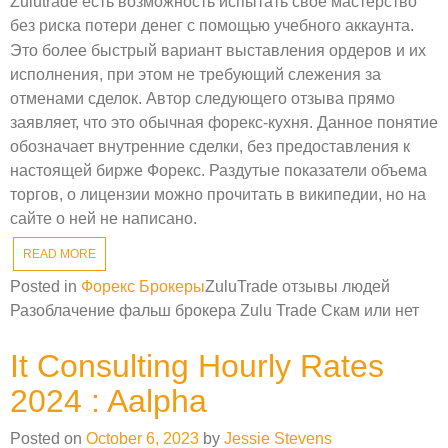
Zulutrade есть возможность испытать свое мастерство
без риска потери денег с помощью учебного аккаунта.
Это более быстрый вариант выставления ордеров и их
исполнения, при этом не требующий слежения за
отменами сделок. Автор следующего отзыва прямо
заявляет, что это обычная форекс-кухня. Данное понятие
обозначает внутренние сделки, без предоставления к
настоящей бирже Форекс. Раздутые показатели объема
торгов, о лицензии можно прочитать в википедии, но на
сайте о ней не написано.
READ MORE
Posted in
Форекс Брокеры
ZuluTrade отзывы людей
Разоблачение фальш брокера Zulu Trade Скам или нет
It Consulting Hourly Rates
2024 : Aalpha
Posted on
October 6, 2023
by
Jessie Stevens