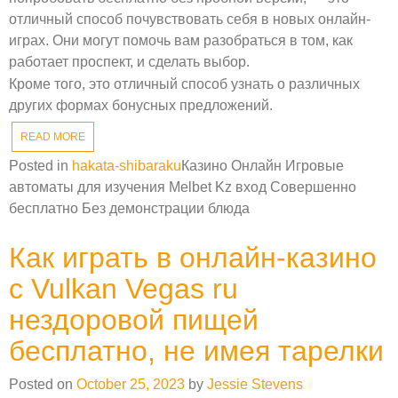
отличный способ почувствовать себя в новых онлайн-
играх. Они могут помочь вам разобраться в том, как
работает проспект, и сделать выбор.
Кроме того, это отличный способ узнать о различных
других формах бонусных предложений.
READ MORE
Posted in
hakata-shibaraku
Казино Онлайн Игровые
автоматы для изучения Melbet Kz вход Совершенно
бесплатно Без демонстрации блюда
Как играть в онлайн-казино
с Vulkan Vegas ru
нездоровой пищей
бесплатно, не имея тарелки
Posted on
October 25, 2023
by
Jessie Stevens