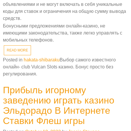
объявлениями и не могут включать в себя уникальные
коды для ставок и ограничения на общую сумму вывода
средств.
Бонусными предложениями онлайн-казино, не
имеющими законодательства, также легко управлять с
мобильных телефонов.
READ MORE
Posted in
hakata-shibaraku
Выбор самого известного
онлайн- club Vulcan Slots казино. Бонус просто без
регулирования.
Прибыль игорному
заведению играть казино
Эльдорадо В Интернете
Ставки Флеш игры