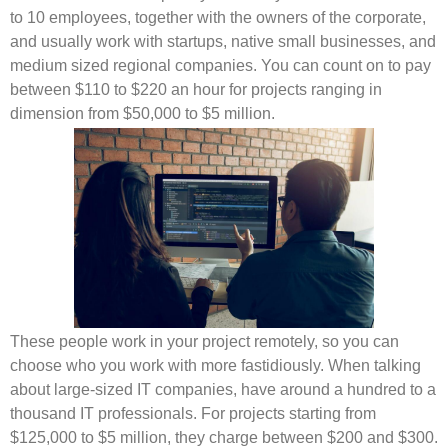
to 10 employees, together with the owners of the corporate,
and usually work with startups, native small businesses, and
medium sized regional companies. You can count on to pay
between $110 to $220 an hour for projects ranging in
dimension from $50,000 to $5 million.
These people work in your project remotely, so you can
choose who you work with more fastidiously. When talking
about large-sized IT companies, have around a hundred to a
thousand IT professionals. For projects starting from
$125,000 to $5 million, they charge between $200 and $300.