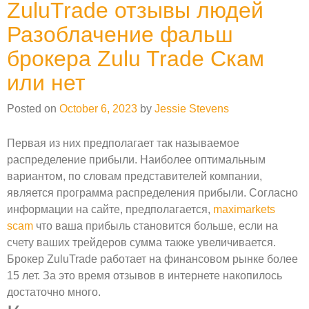
ZuluTrade отзывы людей
Разоблачение фальш
брокера Zulu Trade Скам
или нет
Posted on
October 6, 2023
by
Jessie Stevens
Первая из них предполагает так называемое
распределение прибыли. Наиболее оптимальным
вариантом, по словам представителей компании,
является программа распределения прибыли. Согласно
информации на сайте, предполагается,
maximarkets
scam
что ваша прибыль становится больше, если на
счету ваших трейдеров сумма также увеличивается.
Брокер ZuluTrade работает на финансовом рынке более
15 лет. За это время отзывов в интернете накопилось
достаточно много.