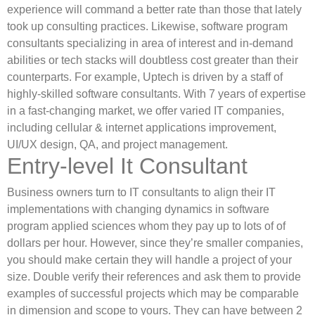
experience will command a better rate than those that lately
took up consulting practices. Likewise, software program
consultants specializing in area of interest and in-demand
abilities or tech stacks will doubtless cost greater than their
counterparts. For example, Uptech is driven by a staff of
highly-skilled software consultants. With 7 years of expertise
in a fast-changing market, we offer varied IT companies,
including cellular & internet applications improvement,
UI/UX design, QA, and project management.
Entry-level It Consultant
Business owners turn to IT consultants to align their IT
implementations with changing dynamics in software
program applied sciences whom they pay up to lots of of
dollars per hour. However, since they’re smaller companies,
you should make certain they will handle a project of your
size. Double verify their references and ask them to provide
examples of successful projects which may be comparable
in dimension and scope to yours. They can have between 2