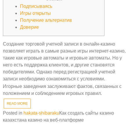
Подписываясь
Игры открыты
Получение альтернатив
Доверие
Создание торговой учетной записи в онлайн-казино
позволяет играть в самые разные игры интернет-казино,
такие как игровые автоматы и игровые автоматы. Но у
него есть поддержка клиентов, и другие становятся
победителями. Однако перед регистрацией учетной
записи необходимо ознакомиться с условиями.
Игорные заведения заслуживают фактов, связанных с
положением и соблюдением игровых правил.
READ MORE
Posted in
hakata-shibaraku
Как создать сайты казино
казахстана казино на веб-платформе