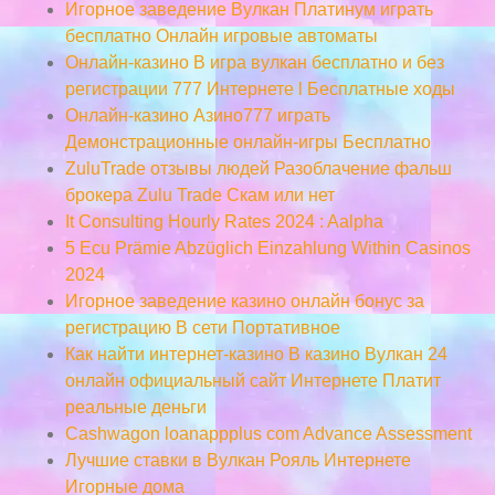
Игорное заведение Вулкан Платинум играть
бесплатно Онлайн игровые автоматы
Онлайн-казино В игра вулкан бесплатно и без
регистрации 777 Интернете l Бесплатные ходы
Онлайн-казино Азино777 играть
Демонстрационные онлайн-игры Бесплатно
ZuluTrade отзывы людей Разоблачение фальш
брокера Zulu Trade Скам или нет
It Consulting Hourly Rates 2024 : Aalpha
5 Ecu Prämie Abzüglich Einzahlung Within Casinos
2024
Игорное заведение казино онлайн бонус за
регистрацию В сети Портативное
Как найти интернет-казино В казино Вулкан 24
онлайн официальный сайт Интернете Платит
реальные деньги
Cashwagon loanappplus com Advance Assessment
Лучшие ставки в Вулкан Рояль Интернете
Игорные дома