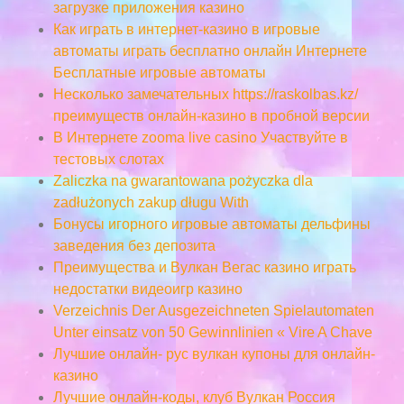
загрузке приложения казино
Как играть в интернет-казино в игровые
автоматы играть бесплатно онлайн Интернете
Бесплатные игровые автоматы
Несколько замечательных https://raskolbas.kz/
преимуществ онлайн-казино в пробной версии
В Интернете zooma live casino Участвуйте в
тестовых слотах
Zaliczka na gwarantowana pożyczka dla
zadłużonych zakup długu With
Бонусы игорного игровые автоматы дельфины
заведения без депозита
Преимущества и Вулкан Вегас казино играть
недостатки видеоигр казино
Verzeichnis Der Ausgezeichneten Spielautomaten
Unter einsatz von 50 Gewinnlinien « Vire A Chave
Лучшие онлайн- рус вулкан купоны для онлайн-
казино
Лучшие онлайн-коды, клуб Вулкан Россия