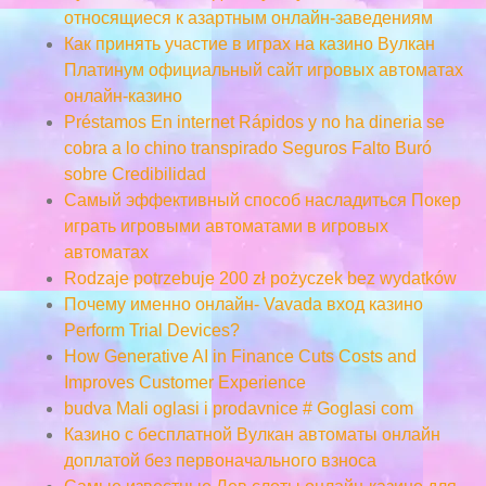
относящиеся к азартным онлайн-заведениям
Как принять участие в играх на казино Вулкан
Платинум официальный сайт игровых автоматах
онлайн-казино
Préstamos En internet Rápidos y no ha dineria se
cobra a lo chino transpirado Seguros Falto Buró
sobre Credibilidad
Самый эффективный способ насладиться Покер
играть игровыми автоматами в игровых
автоматах
Rodzaje potrzebuje 200 zł pożyczek bez wydatków
Почему именно онлайн- Vavada вход казино
Perform Trial Devices?
How Generative AI in Finance Cuts Costs and
Improves Customer Experience
budva Mali oglasi i prodavnice # Goglasi com
Казино с бесплатной Вулкан автоматы онлайн
доплатой без первоначального взноса