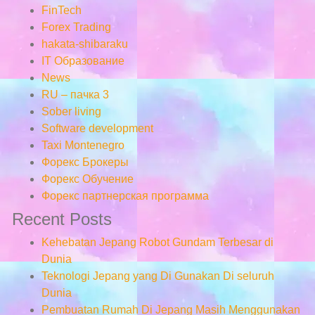
FinTech
Forex Trading
hakata-shibaraku
IT Образование
News
RU – пачка 3
Sober living
Software development
Taxi Montenegro
Форекс Брокеры
Форекс Обучение
Форекс партнерская программа
Recent Posts
Kehebatan Jepang Robot Gundam Terbesar di
Dunia
Teknologi Jepang yang Di Gunakan Di seluruh
Dunia
Pembuatan Rumah Di Jepang Masih Menggunakan