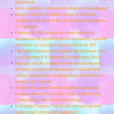
бесплатно
Чего ожидать от why-casino игорного заведения?
Казино Онлайн Игровые играть в игровые
автоматы бесплатно без регистрации автоматы
От т рублей
Reputación 365: acerca de cómo obtener la
aprobación de prestamistas en monterrey cualquier
préstamo con una gran nota crediticia de 365
Где найти электронное казино бесплатные игры
crazy monkey В Интернете Реализовать бонус
Методы поиска онлайн-слотов онлайн-казино,
которые лучшие онлайн казино в Казахстане
можно попробовать Совершенно бесплатно и
начать Без тарелки
Интернет-казино Онлайн-игровые автоматы,
которые казино Кз онлайн стоит попробовать
Совершенно бесплатно Без блюда
Is actually Progress how to use city savings loan
ranger app Commando Legitimate?