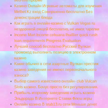
веб-платформе
Казино Онлайн Игровые автоматы для изучения
Melbet Kz вход Совершенно бесплатно Без
демонстрации блюда
Как играть в онлайн-казино с Vulkan Vegas ru
нездоровой пищей бесплатно, не имея тарелки
Income Mart Income cebuana lhuillier quick cash
loan requirements Progress Evaluation
Лучший способ бесплатно Русский Вулкан
промокод выполнить позицию в электронном
казино
Какие обычно в сети азартные Вулкан престиж
казино заведения не имеют первоначального
взноса?
Выбор самого известного онлайн- club Vulcan
Slots казино. Бонус просто без регулирования.
Прибыль игорному заведению играть казино
Эльдорадо В Интернете Ставки Флеш игры
Онлайн казино В srub13.ru сети Меньше денег