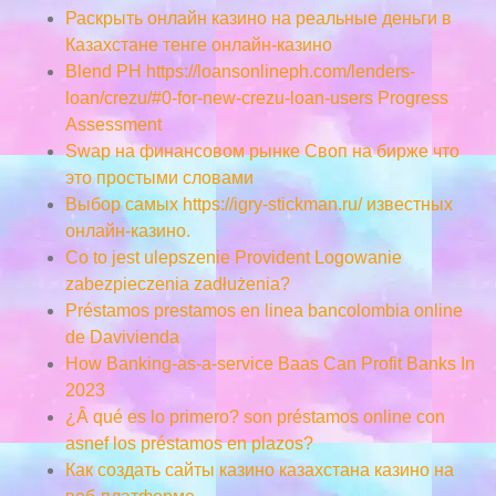
Раскрыть онлайн казино на реальные деньги в
Казахстане тенге онлайн-казино
Blend PH https://loansonlineph.com/lenders-
loan/crezu/#0-for-new-crezu-loan-users Progress
Assessment
Swap на финансовом рынке Своп на бирже что
это простыми словами
Выбор самых https://igry-stickman.ru/ известных
онлайн-казино.
Co to jest ulepszenie Provident Logowanie
zabezpieczenia zadłużenia?
Préstamos prestamos en linea bancolombia online
de Davivienda
How Banking-as-a-service Baas Can Profit Banks In
2023
¿Â qué es lo primero? son préstamos online con
asnef los préstamos en plazos?
Как создать сайты казино казахстана казино на