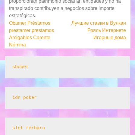
proporcionan patrimonio social an entidades y no ha
transpirado contribuyen a negocios sobre importe
estratégicas.
Post
Obtener Préstamos
Лучшие ставки в Вулкан
prestamer prestamos
Рояль Интернете
navigation
Amigables Carente
Игорные дома
Nómina
sbobet
idn poker
slot terbaru