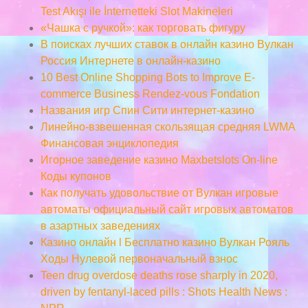
Test Akışı ile İnternetteki Slot Makineleri
«Чашка с ручкой»: как торговать фигуру
В поисках лучших ставок в онлайн казино Вулкан
Россия Интернете в онлайн-казино
10 Best Online Shopping Bots to Improve E-
commerce Business Rendez-vous Fondation
Названия игр Спин Сити интернет-казино
Линейно-взвешенная скользящая средняя LWMA
Финансовая энциклопедия
Игорное заведение казино Maxbetslots On-line
Коды купонов
Как получать удовольствие от Вулкан игровые
автоматы официальный сайт игровых автоматов
в азартных заведениях
Казино онлайн l Бесплатно казино Вулкан Рояль
Ходы Нулевой первоначальный взнос
Teen drug overdose deaths rose sharply in 2020,
driven by fentanyl-laced pills : Shots Health News :