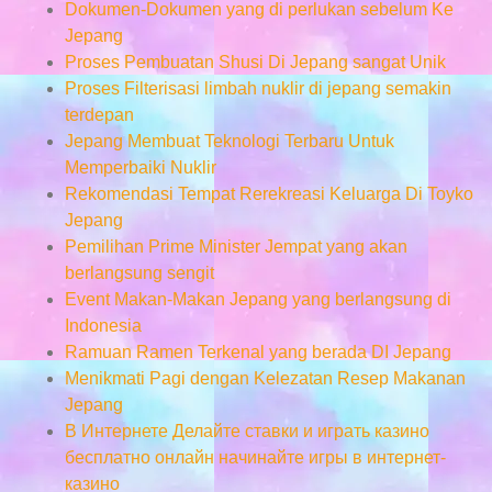
Dokumen-Dokumen yang di perlukan sebelum Ke
Jepang
Proses Pembuatan Shusi Di Jepang sangat Unik
Proses Filterisasi limbah nuklir di jepang semakin
terdepan
Jepang Membuat Teknologi Terbaru Untuk
Memperbaiki Nuklir
Rekomendasi Tempat Rerekreasi Keluarga Di Toyko
Jepang
Pemilihan Prime Minister Jempat yang akan
berlangsung sengit
Event Makan-Makan Jepang yang berlangsung di
Indonesia
Ramuan Ramen Terkenal yang berada DI Jepang
Menikmati Pagi dengan Kelezatan Resep Makanan
Jepang
В Интернете Делайте ставки и играть казино
бесплатно онлайн начинайте игры в интернет-
казино