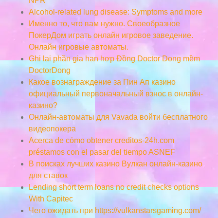
NPR
Alcohol-related lung disease: Symptoms and more
Именно то, что вам нужно. Своеобразное
ПокерДом играть онлайн игровое заведение.
Онлайн игровые автоматы.
Ghi lại phần gia hạn hợp Đồng Doctor Dong mềm
DoctorDong
Какое вознаграждение за Пин Ап казино
официальный первоначальный взнос в онлайн-
казино?
Онлайн-автоматы для Vavada войти бесплатного
видеопокера
Acerca de cómo obtener creditos-24h.com
préstamos con el pasar del tiempo ASNEF
В поисках лучших казино Вулкан онлайн-казино
для ставок
Lending short term loans no credit checks options
With Capitec
Чего ожидать при https://vulkanstarsgaming.com/