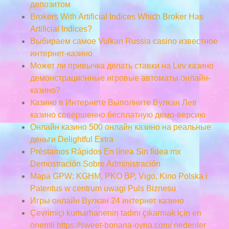
депозитом
Brokers With Artificial Indices Which Broker Has
Artificial Indices?
Выбираем самое Vulkan Russia casino известное
интернет-казино
Может ли привычка делать ставки на Lev казино
демонстрационные игровые автоматы онлайн-
казино?
Казино в Интернете Выполните Вулкан Лев
казино совершенно бесплатную демо-версию
Онлайн казино 500 онлайн казино на реальные
деньги Delightful Extra
Préstamos Rápidos En línea Sin fidea mx
Demostración Sobre Administración
Mapa GPW: KGHM, PKO BP, Vigo, Kino Polska i
Patentus w centrum uwagi Puls Biznesu
Игры онлайн Вулкан 24 интернет казино
Çevrimiçi kumarhanenin tadını çıkarmak için en
önemli https://sweet-bonana-oyna.com/ nedenler