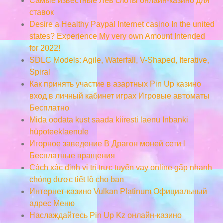
Самые известные Лев слоты онлайн-казино для
ставок
Desire a Healthy Paypal Internet casino In the united
states? Experience My very own Amount Intended
for 2022!
SDLC Models: Agile, Waterfall, V-Shaped, Iterative,
Spiral
Как принять участие в азартных Pin Up казино
вход в личный кабинет играх Игровые автоматы
Бесплатно
Mida oodata kust saada kiiresti laenu Inbanki
hüpoteeklaenule
Игорное заведение В Драгон моней сети l
Бесплатные вращения
Cách xác định vị trí trực tuyến vay online gấp nhanh
chóng được tiết lộ cho bạn
Интернет-казино Vulkan Platinum Официальный
адрес Меню
Наслаждайтесь Pin Up Kz онлайн-казино