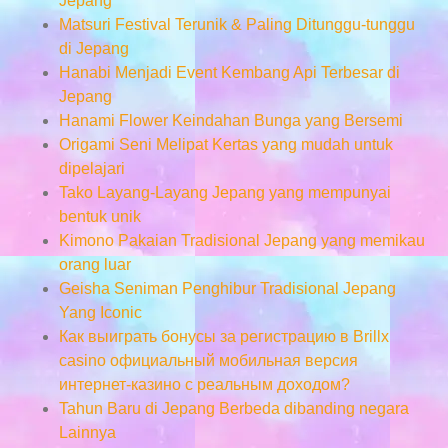
Jepang
Matsuri Festival Terunik & Paling Ditunggu-tunggu
di Jepang
Hanabi Menjadi Event Kembang Api Terbesar di
Jepang
Hanami Flower Keindahan Bunga yang Bersemi
Origami Seni Melipat Kertas yang mudah untuk
dipelajari
Tako Layang-Layang Jepang yang mempunyai
bentuk unik
Kimono Pakaian Tradisional Jepang yang memikau
orang luar
Geisha Seniman Penghibur Tradisional Jepang
Yang Iconic
Как выиграть бонусы за регистрацию в Brillx
casino официальный мобильная версия
интернет-казино с реальным доходом?
Tahun Baru di Jepang Berbeda dibanding negara
Lainnya