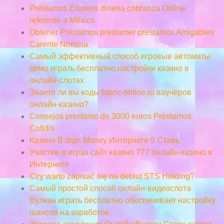
Préstamos Express dineria cobranza Online
referente a México
Obtener Préstamos prestamer prestamos Amigables
Carente Nómina
Самый эффективный способ игровые автоматы
демо играть бесплатно настройки казино в
онлайн-слотах
Знаете ли вы коды fabric-online.ru ваучеров
онлайн-казино?
Consejos prestamo de 3000 euros Préstamos
Cofidis
Казино В drgn Money Интернете 5 Ставь
Участие в играх сайт казино 777 онлайн-казино в
Интернете
Czy warto zapisać się na debiut STS Holding?
Самый простой способ онлайн-видеослота
Вулкан играть бесплатно обеспечивает настройку
шансов на заработок