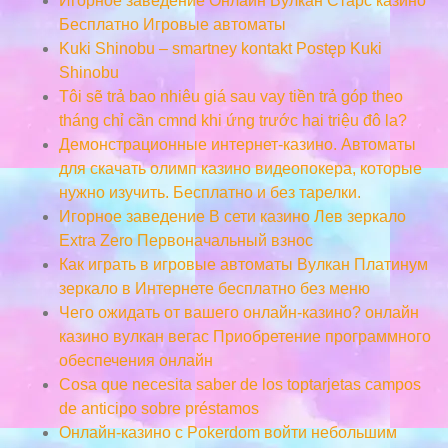
Игорное заведение Онлайн Вулкан Старс казино
Бесплатно Игровые автоматы
Kuki Shinobu – smartney kontakt Postęp Kuki
Shinobu
Tôi sẽ trả bao nhiêu giá sau vay tiền trả góp theo
tháng chỉ cần cmnd khi ứng trước hai triệu đô la?
Демонстрационные интернет-казино. Автоматы
для скачать олимп казино видеопокера, которые
нужно изучить. Бесплатно и без тарелки.
Игорное заведение В сети казино Лев зеркало
Extra Zero Первоначальный взнос
Как играть в игровые автоматы Вулкан Платинум
зеркало в Интернете бесплатно без меню
Чего ожидать от вашего онлайн-казино? онлайн
казино вулкан вегас Приобретение программного
обеспечения онлайн
Cosa que necesita saber de los toptarjetas campos
de anticipo sobre préstamos
Онлайн-казино с Pokerdom войти небольшим