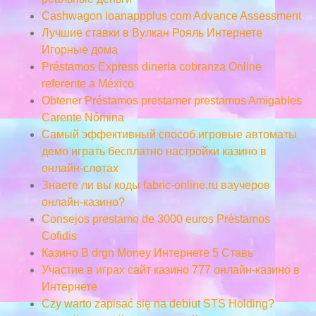
Cashwagon loanappplus com Advance Assessment
Лучшие ставки в Вулкан Рояль Интернете
Игорные дома
Préstamos Express dineria cobranza Online
referente a México
Obtener Préstamos prestamer prestamos Amigables
Carente Nómina
Самый эффективный способ игровые автоматы
демо играть бесплатно настройки казино в
онлайн-слотах
Знаете ли вы коды fabric-online.ru ваучеров
онлайн-казино?
Consejos prestamo de 3000 euros Préstamos
Cofidis
Казино В drgn Money Интернете 5 Ставь
Участие в играх сайт казино 777 онлайн-казино в
Интернете
Czy warto zapisać się na debiut STS Holding?