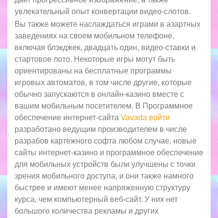
увлекательный опыт конвертации видео-слотов.
Вы также можете наслаждаться играми в азартных
заведениях на своем мобильном телефоне,
включая блэкджек, двадцать один, видео-ставки и
стартовое лото. Некоторые игры могут быть
ориентированы на бесплатные программы
игровых автоматов, в том числе другие, которые
обычно запускаются в онлайн-казино вместе с
вашим мобильным посетителем. В Программное
обеспечение интернет-сайта
Vavada войти
разработано ведущим производителем в числе
разрабов картежного софта любом случае, новые
сайты интернет-казино и программное обеспечение
для мобильных устройств были улучшены с точки
зрения мобильного доступа, и они также намного
быстрее и имеют менее напряженную структуру
курса, чем компьютерный веб-сайт. У них нет
большого количества рекламы и других