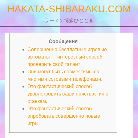
Skip
HAKATA-SHIBARAKU.COM
to
content
ラーメン博多ひととき
Сообщения
Совершенно бесплатные игровые
автоматы — интересный способ
проверить свой талант
Они могут быть совместимы со
многими сотовыми телефонами.
Это фантастический способ
удовлетворить ваши пристрастия к
ставкам.
Это фантастический способ
опробовать совершенно новые
игры.