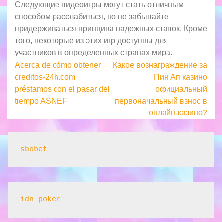
Следующие видеоигры могут стать отличным
способом расслабиться, но не забывайте
придерживаться принципа надежных ставок. Кроме
того, некоторые из этих игр доступны для
участников в определенных странах мира.
Post
Acerca de cómo obtener
Какое вознаграждение за
creditos-24h.com
Пин Ап казино
navigation
préstamos con el pasar del
официальный
tiempo ASNEF
первоначальный взнос в
онлайн-казино?
sbobet
idn poker