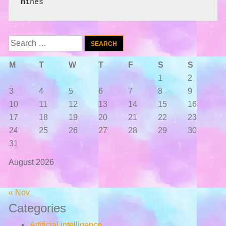
mines
Search
for:
M
T
W
T
F
S
S
1
2
3
4
5
6
7
8
9
10
11
12
13
14
15
16
17
18
19
20
21
22
23
24
25
26
27
28
29
30
31
August 2026
« Nov
Categories
Artificial intelligence