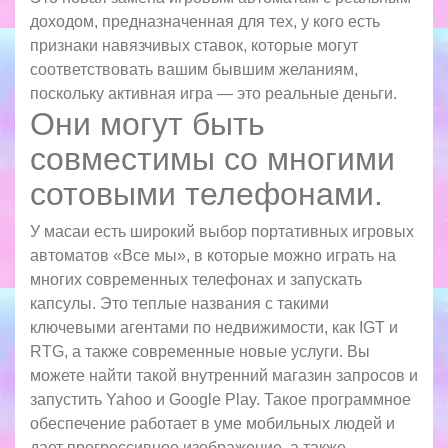
доходом, предназначенная для тех, у кого есть
признаки навязчивых ставок, которые могут
соответствовать вашим бывшим желаниям,
поскольку активная игра — это реальные деньги.
Они могут быть
совместимы со многими
сотовыми телефонами.
У масаи есть широкий выбор портативных игровых
автоматов «Все мы», в которые можно играть на
многих современных телефонах и запускать
капсулы. Это теплые названия с такими
ключевыми агентами по недвижимости, как IGT и
RTG, а также современные новые услуги. Вы
можете найти такой внутренний магазин запросов и
запустить Yahoo и Google Play. Такое программное
обеспечение работает в уме мобильных людей и
дает прогрессивное изображение, а также