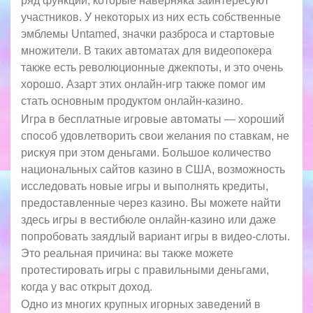
ряд функций, которые наверняка заинтересуют
участников. У некоторых из них есть собственные
эмблемы Untamed, значки разброса и стартовые
множители. В таких автоматах для видеопокера
также есть революционные джекпоты, и это очень
хорошо. Азарт этих онлайн-игр также помог им
стать основным продуктом онлайн-казино.
Игра в бесплатные игровые автоматы — хороший
способ удовлетворить свои желания по ставкам, не
рискуя при этом деньгами. Большое количество
национальных сайтов казино в США, возможность
исследовать новые игры и выполнять кредиты,
предоставленные через казино. Вы можете найти
здесь игры в вестибюле онлайн-казино или даже
попробовать заядлый вариант игры в видео-слоты.
Это реальная причина: вы также можете
протестировать игры с правильными деньгами,
когда у вас открыт доход.
Одно из многих крупных игорных заведений в