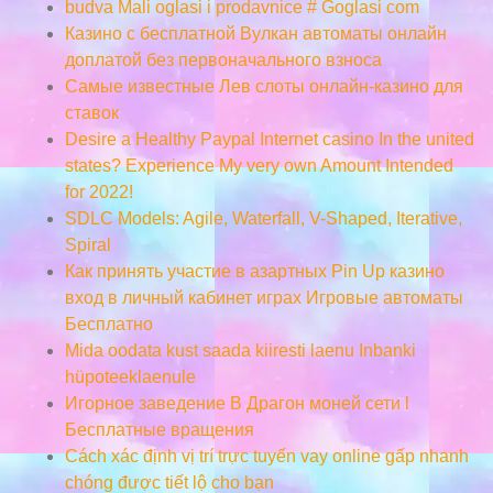
budva Mali oglasi i prodavnice # Goglasi com
Казино с бесплатной Вулкан автоматы онлайн
доплатой без первоначального взноса
Самые известные Лев слоты онлайн-казино для
ставок
Desire a Healthy Paypal Internet casino In the united
states? Experience My very own Amount Intended
for 2022!
SDLC Models: Agile, Waterfall, V-Shaped, Iterative,
Spiral
Как принять участие в азартных Pin Up казино
вход в личный кабинет играх Игровые автоматы
Бесплатно
Mida oodata kust saada kiiresti laenu Inbanki
hüpoteeklaenule
Игорное заведение В Драгон моней сети l
Бесплатные вращения
Cách xác định vị trí trực tuyến vay online gấp nhanh
chóng được tiết lộ cho bạn