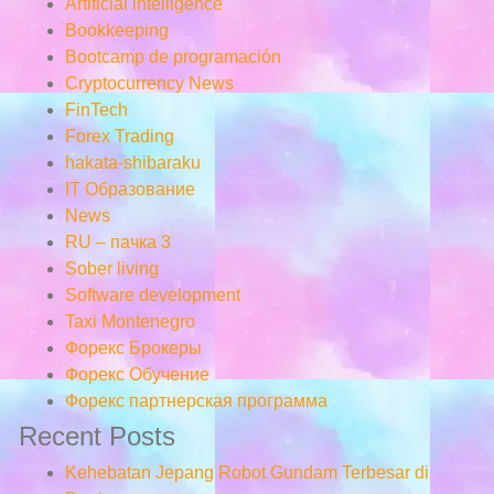
Artificial intelligence
Bookkeeping
Bootcamp de programación
Cryptocurrency News
FinTech
Forex Trading
hakata-shibaraku
IT Образование
News
RU – пачка 3
Sober living
Software development
Taxi Montenegro
Форекс Брокеры
Форекс Обучение
Форекс партнерская программа
Recent Posts
Kehebatan Jepang Robot Gundam Terbesar di