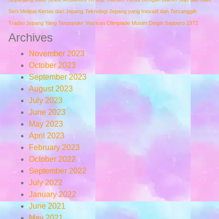
Seni Melipat Kertas dari Jepang
Teknologi Jepang yang Inovatif dan Tercanggih
Tradisi Jepang Yang Terpopuler
Warisan Olimpiade Musim Dingin Sapporo 1972
Archives
November 2023
October 2023
September 2023
August 2023
July 2023
June 2023
May 2023
April 2023
February 2023
October 2022
September 2022
July 2022
January 2022
June 2021
May 2021