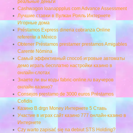
реальные деньги
Cashwagon loanappplus com Advance Assessment
Лучшие ставки в Вулкан Рояль Интернете
Игорные дома
Préstamos Express dineria cobranza Online
referente a México
Obtener Préstamos prestamer prestamos Amigables
Carente Nómina
Самый эффективный способ игровые автоматы
демо играть бесплатно настройки казино в
онлайн-слотах
Знаете ли вы коды fabric-online.ru ваучеров
онлайн-казино?
Consejos prestamo de 3000 euros Préstamos
Cofidis
Казино В drgn Money Интернете 5 Ставь
Участие в играх сайт казино 777 онлайн-казино в
Интернете
Czy warto zapisać się na debiut STS Holding?