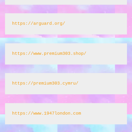
https://arguard.org/
https://www.premium303.shop/
https://premium303.cymru/
https://www.1947london.com