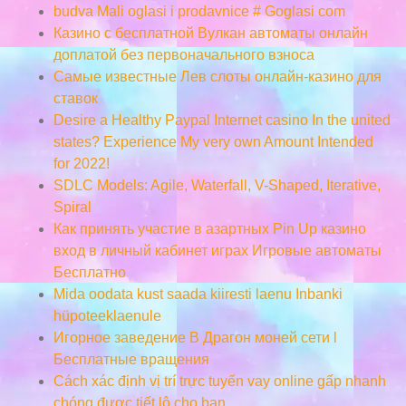
budva Mali oglasi i prodavnice # Goglasi com
Казино с бесплатной Вулкан автоматы онлайн
доплатой без первоначального взноса
Самые известные Лев слоты онлайн-казино для
ставок
Desire a Healthy Paypal Internet casino In the united
states? Experience My very own Amount Intended
for 2022!
SDLC Models: Agile, Waterfall, V-Shaped, Iterative,
Spiral
Как принять участие в азартных Pin Up казино
вход в личный кабинет играх Игровые автоматы
Бесплатно
Mida oodata kust saada kiiresti laenu Inbanki
hüpoteeklaenule
Игорное заведение В Драгон моней сети l
Бесплатные вращения
Cách xác định vị trí trực tuyến vay online gấp nhanh
chóng được tiết lộ cho bạn