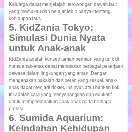
Keluarga dapat menjelajahi terowongan bawah laut
yang memukau dan belajar lebih banyak tentang
kehidupan laut.
5. KidZania Tokyo:
Simulasi Dunia Nyata
untuk Anak-anak
KidZania adalah konsep taman bermain yang unik di
mana anak-anak dapat merasakan berbagai pekerjaan
dewasa dalam lingkungan yang aman. Dengan
mengenakan pakaian dan peran yang sesuai, anak-
anak dapat menjadi dokter, insinyur, atau bahkan koki.
Ini adalah cara yang menyenangkan dan edukatif
untuk memperkenalkan anak-anak pada berbagai
profesi.
6. Sumida Aquarium:
Keindahan Kehidupan