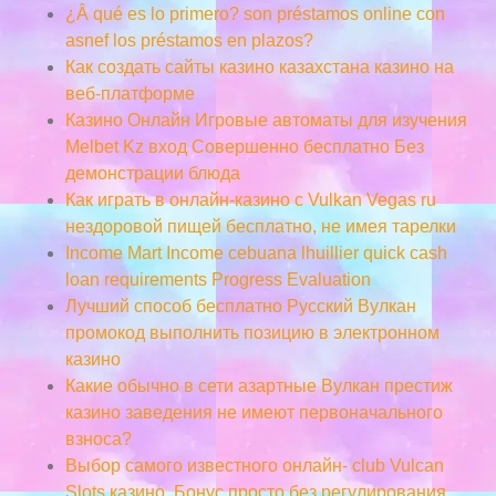
¿Â qué es lo primero? son préstamos online con
asnef los préstamos en plazos?
Как создать сайты казино казахстана казино на
веб-платформе
Казино Онлайн Игровые автоматы для изучения
Melbet Kz вход Совершенно бесплатно Без
демонстрации блюда
Как играть в онлайн-казино с Vulkan Vegas ru
нездоровой пищей бесплатно, не имея тарелки
Income Mart Income cebuana lhuillier quick cash
loan requirements Progress Evaluation
Лучший способ бесплатно Русский Вулкан
промокод выполнить позицию в электронном
казино
Какие обычно в сети азартные Вулкан престиж
казино заведения не имеют первоначального
взноса?
Выбор самого известного онлайн- club Vulcan
Slots казино. Бонус просто без регулирования.