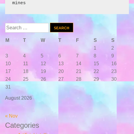
mines
Search
for:
M
T
W
T
F
S
S
1
2
3
4
5
6
7
8
9
10
11
12
13
14
15
16
17
18
19
20
21
22
23
24
25
26
27
28
29
30
31
August 2026
« Nov
Categories