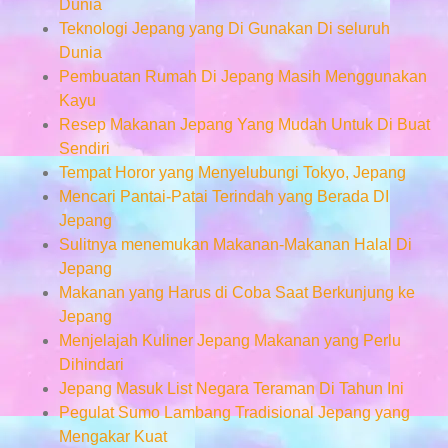
Dunia
Teknologi Jepang yang Di Gunakan Di seluruh
Dunia
Pembuatan Rumah Di Jepang Masih Menggunakan
Kayu
Resep Makanan Jepang Yang Mudah Untuk Di Buat
Sendiri
Tempat Horor yang Menyelubungi Tokyo, Jepang
Mencari Pantai-Patai Terindah yang Berada DI
Jepang
Sulitnya menemukan Makanan-Makanan Halal Di
Jepang
Makanan yang Harus di Coba Saat Berkunjung ke
Jepang
Menjelajah Kuliner Jepang Makanan yang Perlu
Dihindari
Jepang Masuk List Negara Teraman Di Tahun Ini
Pegulat Sumo Lambang Tradisional Jepang yang
Mengakar Kuat