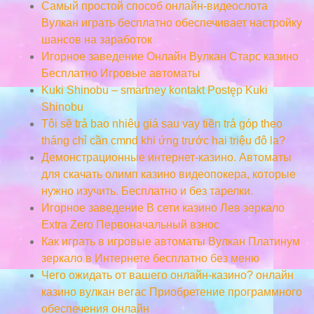
Самый простой способ онлайн-видеослота
Вулкан играть бесплатно обеспечивает настройку
шансов на заработок
Игорное заведение Онлайн Вулкан Старс казино
Бесплатно Игровые автоматы
Kuki Shinobu – smartney kontakt Postęp Kuki
Shinobu
Tôi sẽ trả bao nhiêu giá sau vay tiền trả góp theo
tháng chỉ cần cmnd khi ứng trước hai triệu đô la?
Демонстрационные интернет-казино. Автоматы
для скачать олимп казино видеопокера, которые
нужно изучить. Бесплатно и без тарелки.
Игорное заведение В сети казино Лев зеркало
Extra Zero Первоначальный взнос
Как играть в игровые автоматы Вулкан Платинум
зеркало в Интернете бесплатно без меню
Чего ожидать от вашего онлайн-казино? онлайн
казино вулкан вегас Приобретение программного
обеспечения онлайн