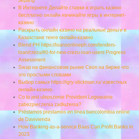
Jepang
В Интернете Делайте ставки и играть казино
бесплатно онлайн начинайте игры в интернет-
казино
Раскрыть онлайн казино на реальные деньги в
Казахстане тенге онлайн-казино
Blend PH https://loansonlineph.com/lenders-
loan/crezu/#0-for-new-crezu-loan-users Progress
Assessment
Swap на финансовом рынке Своп на бирже что
это простыми словами
Выбор самых https://igry-stickman.ru/ известных
онлайн-казино.
Co to jest ulepszenie Provident Logowanie
zabezpieczenia zadłużenia?
Préstamos prestamos en linea bancolombia online
de Davivienda
How Banking-as-a-service Baas Can Profit Banks In
2023