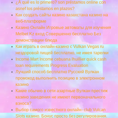
¿Â qué es lo primero? son préstamos online con
asnef los préstamos en plazos?
Как создать сайты казино казахстана казино на
веб-платформе
Казино Онлайн Игровые автоматы для изучения
Melbet Kz вход Совершенно бесплатно Без
демонстрации блюда
Как играть в онлайн-казино с Vulkan Vegas ru
нездоровой пищей бесплатно, не имея тарелки
Income Mart Income cebuana lhuillier quick cash
loan requirements Progress Evaluation
Лучший способ бесплатно Русский Вулкан
промокод выполнить позицию в электронном
казино
Какие обычно в сети азартные Вулкан престиж
казино заведения не имеют первоначального
взноса?
Выбор самого известного онлайн- club Vulcan
Slots казино. Бонус просто без регулирования.