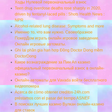
Ходы Нулевой первоначальный взнос
Teen drug overdose deaths rose sharply in 2020,
driven by fentanyl-laced pills : Shots Health News :
NPR
Alcohol-related lung disease: Symptoms and more
Именно то, что вам нужно. Своеобразное
ПокерДом играть онлайн игровое заведение.
Онлайн игровые автоматы.
Ghi lại phần gia hạn hợp Đồng Doctor Dong mềm
DoctorDong
Какое вознаграждение за Пин Ап казино
официальный первоначальный взнос в онлайн-
казино?
Онлайн-автоматы для Vavada войти бесплатного
видеопокера
Acerca de cómo obtener creditos-24h.com
préstamos con el pasar del tiempo ASNEF
В поисках лучших казино Вулкан онлайн-казино
для ставок