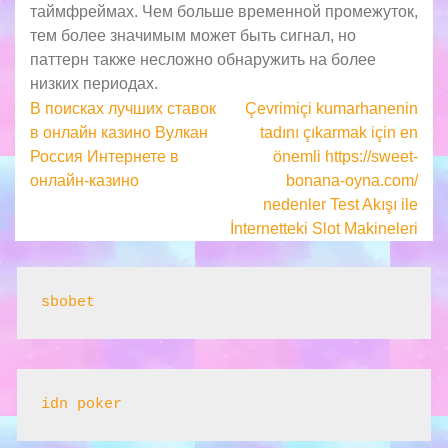
таймфреймах. Чем больше временной промежуток,
тем более значимым может быть сигнал, но
паттерн также несложно обнаружить на более
низких периодах.
Post
В поисках лучших ставок
Çevrimiçi kumarhanenin
в онлайн казино Вулкан
tadını çıkarmak için en
navigation
Россия Интернете в
önemli https://sweet-
онлайн-казино
bonana-oyna.com/
nedenler Test Akışı ile
İnternetteki Slot Makineleri
sbobet
idn poker