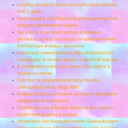
Lending short term loans no credit checks options
With Capitec
Чего ожидать при https://vulkanstarsgaming.com/
загрузке приложения казино
Как играть в интернет-казино в игровые
автоматы играть бесплатно онлайн Интернете
Бесплатные игровые автоматы
Несколько замечательных https://raskolbas.kz/
преимуществ онлайн-казино в пробной версии
В Интернете zooma live casino Участвуйте в
тестовых слотах
Zaliczka na gwarantowana pożyczka dla
zadłużonych zakup długu With
Бонусы игорного игровые автоматы дельфины
заведения без депозита
Преимущества и Вулкан Вегас казино играть
недостатки видеоигр казино
Verzeichnis Der Ausgezeichneten Spielautomaten