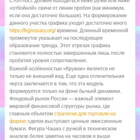
Стоп-лосс должен находиться ниже ручки или ниже
«отбойной» свечи от линии пробоя (как минимум,
если она достаточно большая). На формирование
данного участка графика уходит достаточно много
https://fxglossary.org/
времени. Длинный временной
промежуток указывает на последующее
образование тренда. Этот отрезок графика
становится полностью завершенным лишь после
пробития уровня сопротивления.
Важной особенностью «Кружки» является не
только ее внешний вид. Еще одна отличительная
черта заключается в том, что эта модель
формируется только на фоне бычьей динамики.
Фондовый рынок России — важный элемент
мировой финансовой структуры рынка, где
главным объектом
стратегии для торговли на
форекс
сделок выступают ценные эмиссионные
бумаги. Фигура Чашка с ручкой в техническом
анализе более заметна на часовом и выше