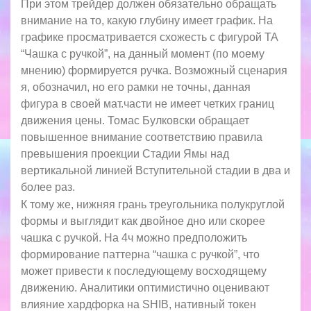
При этом трейдер должен обязательно обращать
внимание на то, какую глубину имеет график. На
графике просматривается схожесть с фигурой ТА
“Чашка с ручкой”, на данный момент (по моему
мнению) формируется ручка. Возможный сценария
я, обозначил, но его рамки не точны, данная
фигура в своей мат.части не имеет четких границ
движения цены. Томас Булковски обращает
повышенное внимание соответствию правила
превышения проекции Стадии Ямы над
вертикальной линией Вступительной стадии в два и
более раз.
К тому же, нижняя грань треугольника полукруглой
формы и выглядит как двойное дно или скорее
чашка с ручкой. На 4ч можно предположить
формирование паттерна “чашка с ручкой”, что
может привести к последующему восходящему
движению. Аналитики оптимистично оценивают
влияние хардфорка на SHIB, нативный токен