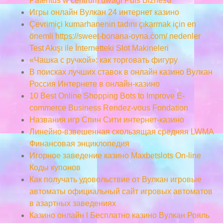
Patentus w centrum uwagi Puls Biznesu
Игры онлайн Вулкан 24 интернет казино
Çevrimiçi kumarhanenin tadını çıkarmak için en
önemli https://sweet-bonana-oyna.com/ nedenler
Test Akışı ile İnternetteki Slot Makineleri
«Чашка с ручкой»: как торговать фигуру
В поисках лучших ставок в онлайн казино Вулкан
Россия Интернете в онлайн-казино
10 Best Online Shopping Bots to Improve E-
commerce Business Rendez-vous Fondation
Названия игр Спин Сити интернет-казино
Линейно-взвешенная скользящая средняя LWMA
Финансовая энциклопедия
Игорное заведение казино Maxbetslots On-line
Коды купонов
Как получать удовольствие от Вулкан игровые
автоматы официальный сайт игровых автоматов
в азартных заведениях
Казино онлайн l Бесплатно казино Вулкан Рояль